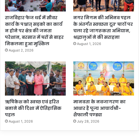
राजविहार फेज थर्ड में सीवर
नगर निगम की अभिनव पहल
कार्य के पश्चात् सड़को का कार्य
के अंतर्गत स्वच्छता दूत’ घाटों पर
न होने पर क्षेत्र की जनता
चला रहे जागरूकता अभियान,
परेशान, बरसात में घरों से बाहर
श्रद्धालुओं ने की सराहना
निकलना हुआ मुश्किल
August 1, 2026
August 2, 2026
ऋषिकेश को स्वच्छ एवं हरित
मानवता के नवजागरण का
बनाने की दिशा में ऐतिहासिक
आधार हैं पूज्य आचार्यश्री-
पहल
शैफाली पण्ड्या
August 1, 2026
July 28, 2026