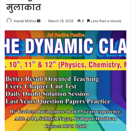
मुलाकात
Send
Kamal Mishra
March 19, 2025
9
Less than a minute
an
email