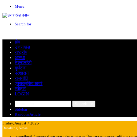
Menu
Search for
होम
उत्तराखंड
राष्ट्रीय
आस्था
टेक्नोलॉजी
दुर्घटना
प्रशासन
राजनीति
एक्सक्लूसिव खबरें
स्पोर्ट्स
LOGIN
Search for
Sidebar
Random Article
Friday, August 7 2026
Breaking News
जनभागीदारी से साकार हो रहा स्वच्छ गंगा का संकल्प, विष्णु घाट पर स्वच्छता अभियान बना कां