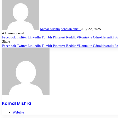
Kamal Mishra
Send an email
July 22, 2025
4
1 minute read
Facebook
Twitter
LinkedIn
Tumblr
Pinterest
Reddit
VKontakte
Odnoklassniki
Po
Share
Facebook
Twitter
LinkedIn
Tumblr
Pinterest
Reddit
VKontakte
Odnoklassniki
Po
Kamal Mishra
Website