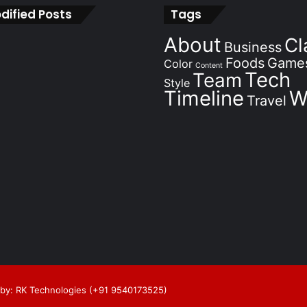
dified Posts
Tags
About
Cl
Business
Foods
Game
Color
Content
Tech
Team
Style
Timeline
W
Travel
by: RK Technologies (+91 9540173525)