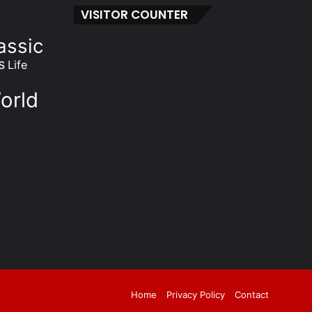
VISITOR COUNTER
assic
s
Life
orld
Facebook
Twitter
YouTube
Instagram
Home
Privacy Policy
Contact