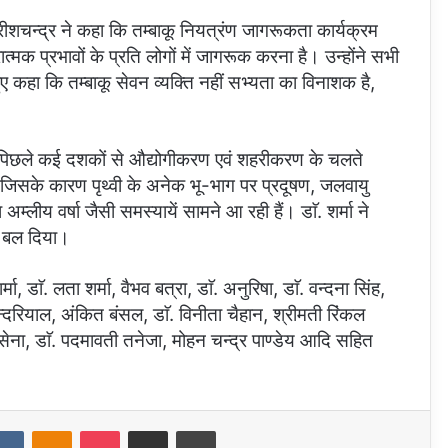
 हरीशचन्द्र ने कहा कि तम्बाकू नियत्रंण जागरूकता कार्यक्रम
त्मक प्रभावों के प्रति लोगों में जागरूक करना है। उन्होंने सभी
हुए कहा कि तम्बाकू सेवन व्यक्ति नहीं सभ्यता का विनाशक है,
कि पिछले कई दशकों से औद्योगीकरण एवं शहरीकरण के चलते
ै जिसके कारण पृथ्वी के अनेक भू-भाग पर प्रदूषण, जलवायु
लीय वर्षा जैसी समस्यायें सामने आ रही हैं। डाॅ. शर्मा ने
पर बल दिया।
डाॅ. लता शर्मा, वैभव बत्रा, डाॅ. अनुरिषा, डाॅ. वन्दना सिंह,
मा सन्दरियाल, अंकित बंसल, डाॅ. विनीता चैहान, श्रीमती रिंकल
ेना, डाॅ. पदमावती तनेजा, मोहन चन्द्र पाण्डेय आदि सहित
dit
VKontakte
Odnoklassniki
Pocket
Share via Email
Print