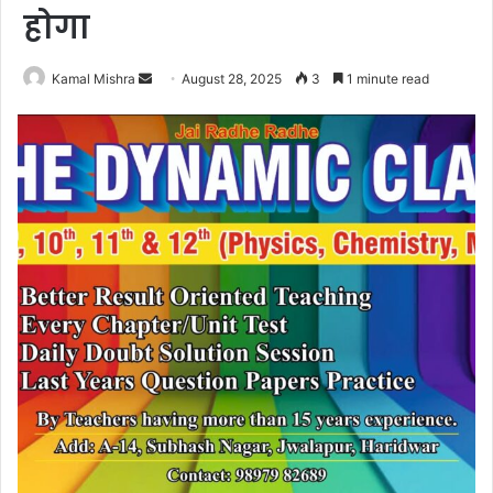
होगा
Send
Kamal Mishra
August 28, 2025
3
1 minute read
an
email