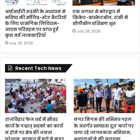
आईआईटी रुड़की के अध्ययन से
एक अगस्त से कोटद्वार में
भविष्य की सॉलिड-स्टेट बैटरियों
क्रिकेट-बास्केटबॉल, रांसी में
के लिए प्रासंगिक लिथियम-
वॉलीबॉल प्रशिक्षण शुरू
आयन परिवहन पर प्राप्त हुई
July 28, 2026
कुछ नई जानकारियाँ
July 28, 2026
Recent Tech News
राजविहार फेज थर्ड में सीवर
नगर निगम की अभिनव पहल
कार्य के पश्चात् सड़को का कार्य
के अंतर्गत स्वच्छता दूत’ घाटों पर
न होने पर क्षेत्र की जनता
चला रहे जागरूकता अभियान,
परेशान, बरसात में घरों से बाहर
श्रद्धालुओं ने की सराहना