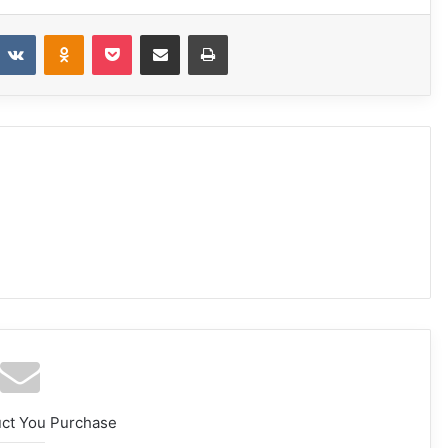
VKontakte
Odnoklassniki
Pocket
Share via Email
Print
uct You Purchase