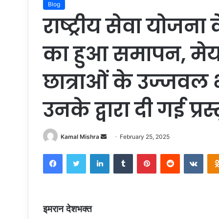
Blog
राष्ट्रीय सेवा योजन
का हुआ समापन, मेय
छात्राओं के उज्जव
उनके द्वारा दी गई प्रस
Kamal Mishra
S
February 25, 2025
e
Facebook
Twitter
LinkedIn
Tumblr
Pinterest
Reddit
VKontakte
n
d
a
n
e
इमरान देशभक्त
m