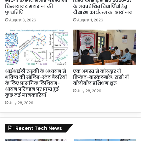
सादगी के साथ मनाई गई स्वामी
चिन्यालीसौड़ में सत्र 2026-27
चिन्मयानंद महाराज की
के नवप्रवेशित विद्यार्थियों हेतु
पुण्यतिथि
दीक्षारंभ कार्यक्रम का आयोजन
August 3, 2026
August 1, 2026
आईआईटी रुड़की के अध्ययन से
एक अगस्त से कोटद्वार में
भविष्य की सॉलिड-स्टेट बैटरियों
क्रिकेट-बास्केटबॉल, रांसी में
के लिए प्रासंगिक लिथियम-
वॉलीबॉल प्रशिक्षण शुरू
आयन परिवहन पर प्राप्त हुई
July 28, 2026
कुछ नई जानकारियाँ
July 28, 2026
Recent Tech News