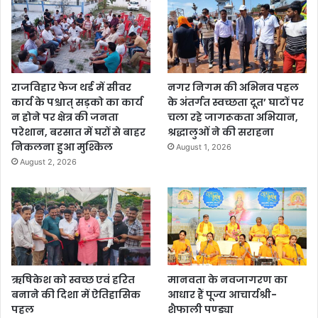
राजविहार फेज थर्ड में सीवर
नगर निगम की अभिनव पहल
कार्य के पश्चात् सड़को का कार्य
के अंतर्गत स्वच्छता दूत’ घाटों पर
न होने पर क्षेत्र की जनता
चला रहे जागरूकता अभियान,
परेशान, बरसात में घरों से बाहर
श्रद्धालुओं ने की सराहना
निकलना हुआ मुश्किल
August 1, 2026
August 2, 2026
ऋषिकेश को स्वच्छ एवं हरित
मानवता के नवजागरण का
बनाने की दिशा में ऐतिहासिक
आधार हैं पूज्य आचार्यश्री-
पहल
शैफाली पण्ड्या