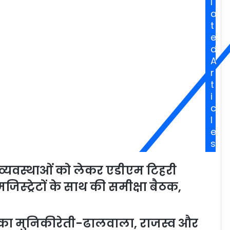
l
a
t
e
d
A
r
t
i
c
l
e
s
 व्यवस्थाओं को लेकर एडीएम टिहरी
मजिस्ट्रेटों के साथ की समीक्षा बैठक,
लिका मुनिकीरेती-ढालवाला, राजस्व और