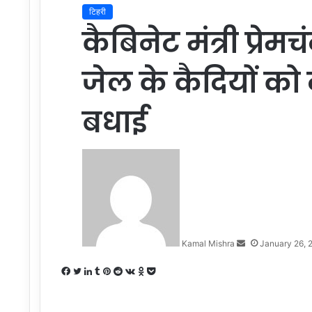
टिहरी
कैबिनेट मंत्री प्रेम
जेल के कैदियों को
बधाई
Send
an
email
Kamal Mishra
January 26, 
Facebook
Twitter
LinkedIn
Tumblr
Pinterest
Reddit
VKontakte
Odnoklassniki
Pocket