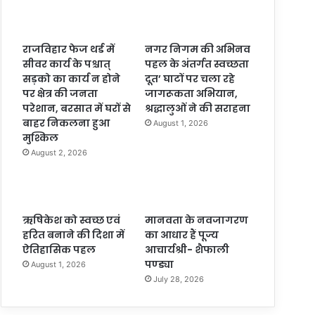
राजविहार फेज थर्ड में
नगर निगम की अभिनव
सीवर कार्य के पश्चात्
पहल के अंतर्गत स्वच्छता
सड़को का कार्य न होने
दूत’ घाटों पर चला रहे
पर क्षेत्र की जनता
जागरूकता अभियान,
परेशान, बरसात में घरों से
श्रद्धालुओं ने की सराहना
बाहर निकलना हुआ
August 1, 2026
मुश्किल
August 2, 2026
ऋषिकेश को स्वच्छ एवं
मानवता के नवजागरण
हरित बनाने की दिशा में
का आधार हैं पूज्य
ऐतिहासिक पहल
आचार्यश्री- शैफाली
पण्ड्या
August 1, 2026
July 28, 2026