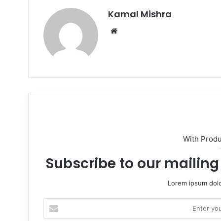
Kamal Mishra
W
e
b
s
i
t
e
With Prod
Subscribe to our mailing 
Lorem ipsum dolo
E
n