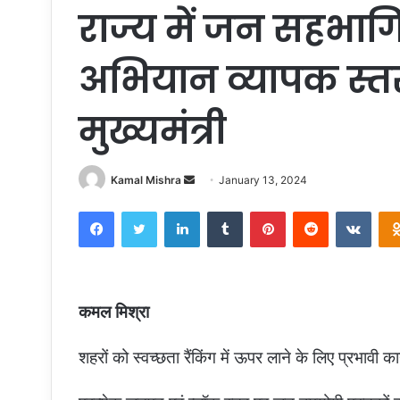
राज्य में जन सहभागि
अभियान व्यापक स्त
मुख्यमंत्री
Kamal Mishra
S
January 13, 2024
e
Facebook
Twitter
LinkedIn
Tumblr
Pinterest
Reddit
VKontakte
n
d
a
n
e
कमल मिश्रा
m
a
शहरों को स्वच्छता रैंकिंग में ऊपर लाने के लिए प्रभावी
i
l