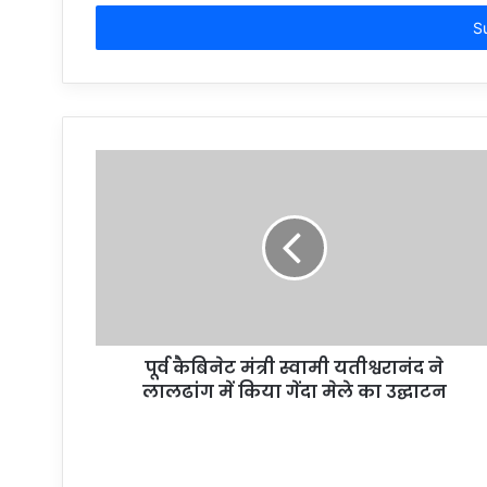
t
e
r
y
o
u
r
E
m
a
i
l
a
d
d
r
पूर्व कैबिनेट मंत्री स्वामी यतीश्वरानंद ने
e
लालढांग में किया गेंदा मेले का उद्घाटन
s
s